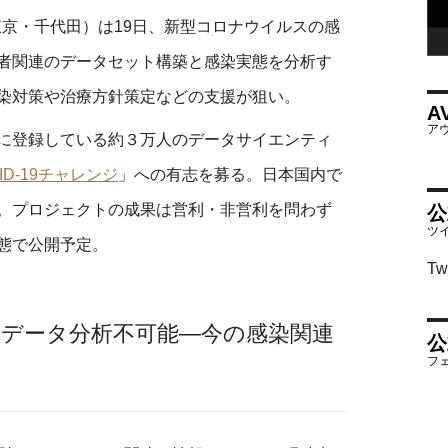
、東京・千代田）は19日、新型コロナウイルスの感
者関連のデータセット構築と感染実態を分析す
染対策や治療方針策定などの支援が狙い。
A
に登録している約３万人のデータサイエンティ
ID-19チャレンジ
」への
有志を募る。日本国内で
。プロジェクトの成果は営利・非営利を問わず
公
態で公開予定。
Tw
データ分析不可能―今の感染関連
公