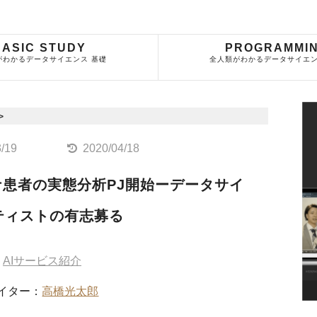
BASIC STUDY
PROGRAMMI
がわかるデータサイエンス 基礎
全人類がわかるデータサイエン
>
3/19
2020/04/18
患者の実態分析PJ開始ーデータサイ
ティストの有志募る
AIサービス紹介
イター：
高橋光太郎