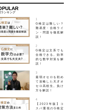
OPULAR
G検定は難しい？
難易度・合格ライ
ン・問題を徹底解
説！
G検定は文系でも
合格できる。効率
的な数学対策を解
説！
最弱オセロを初め
て攻略した天才オ
セロ高校生。負け
方を解説！
【2023年版】コ
スパ重視のG検定