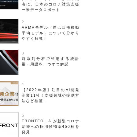
者に、日本のコロナ対策支援
ー米データロボット
ARMAモデル（自己回帰移動
平均モデル）について分かり
やすく解説！
時系列分析で登場する統計
量・用語を一つずつ解説
【2022年版】注目のAI開発
企業11社！支援領域や提供方
法など検証！
FRONTEO、AIが新型コロナ
治療への転用候補薬450種を
発見