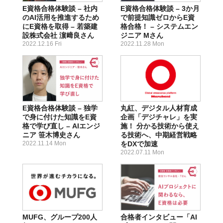
E資格合格体験談 – 社内
E資格合格体験談 – 3か月
のAI活用を推進するため
で前提知識ゼロからE資
にE資格を取得 – 若築建
格合格！ – システムエン
設株式会社 濵﨑良さん
ジニア Mさん
2022.12.16 Fri
2022.11.28 Mon
E資格合格体験談 – 独学
丸紅、デジタル人材育成
で身に付けた知識をE資
企画「デジチャレ」を実
格で学び直し – AIエンジ
施！ 分かる技術から使え
ニア 笹木博史さん
る技術へ、中期経営戦略
2022.11.14 Mon
をDXで加速
2022.07.11 Mon
MUFG、グループ200人
合格者インタビュー「AI