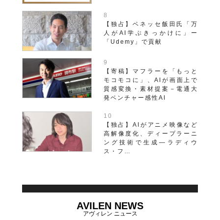
【独占】ベネッセ飯田氏「万
人がAI学ぶきっかけに」ー
「Udemy」で貢献
【寄稿】マフラーを「もっと
モコモコに」、AIが画面上で
質感変換・素材提案－電通大
発ベンチャー感性AI
【独占】AIがアニメ映像など
高解像度化、ディープラーニ
ング技術で生成―ラディウ
ス・フ…
AVILEN NEWS