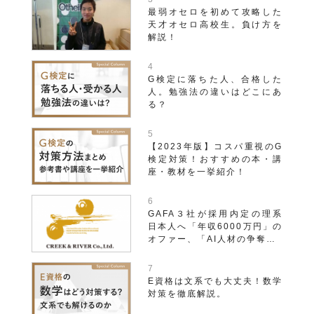
最弱オセロを初めて攻略した
天才オセロ高校生。負け方を
解説！
G検定に落ちた人、合格した
人。勉強法の違いはどこにあ
る？
【2023年版】コスパ重視のG
検定対策！おすすめの本・講
座・教材を一挙紹介！
GAFA３社が採用内定の理系
日本人へ「年収6000万円」の
オファー、「AI人材の争奪…
E資格は文系でも大丈夫！数学
対策を徹底解説。