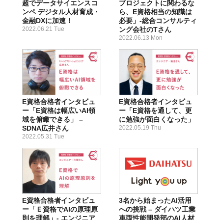
超でデータサイエンスコ
プロジェクトに関わるな
ンペ デジタル人材育成・
ら、E資格相当の知識は
金融DXに加速！
必要」-総合コンサルティ
2022.06.21 Tue
ング会社のTさん
2022.06.13 Mon
E資格合格者インタビュ
E資格合格者インタビュ
ー「E資格は幅広いAI領
ー「E資格を通して、更
域を俯瞰できる」 –
に勉強が面白くなった」
SDNA広井さん
2022.05.19 Thu
2022.05.31 Tue
E資格合格者インタビュ
3名から始まったAI活用
ー「Ｅ資格でAIの原理原
への挑戦 – ダイハツ工業
則を理解」- エンジニア
車両性能開発部のAI人材