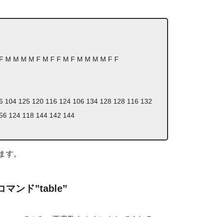
F F M M M M F M F F M F M M M M F F
26 104 125 120 116 124 106 134 128 128 116 132
156 124 118 144 142 144
ます。
ンド”table”