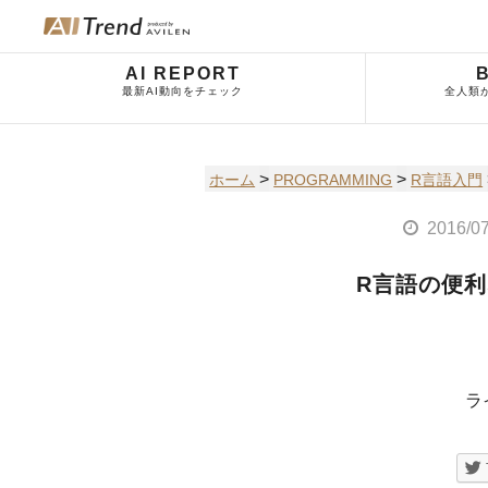
AI REPORT
最新AI動向をチェック
全人類
>
>
ホーム
PROGRAMMING
R言語入門
2016/0
R言語の便利
ラ