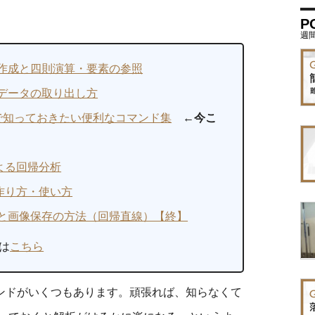
P
作成と四則演算・要素の参照
データの取り出し方
上で知っておきたい便利なコマンド集
←今こ
よる回帰分析
作り方・使い方
と画像保存の方法（回帰直線）【終】
は
こちら
ンドがいくつもあります。頑張れば、知らなくて