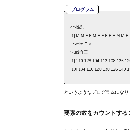
プログラム
df$性別
[1] M M F F M F F F F F M M 
Levels: F M
> df$血圧
[1] 110 128 104 112 108 126 1
[19] 134 116 120 130 126 140 
というようなプログラムになり
要素の数をカウントするコマ