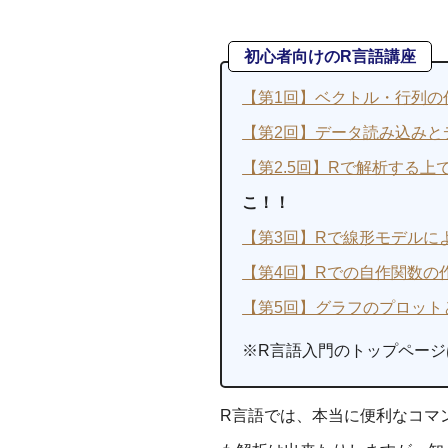
初心者向けのR言語講座
【第1回】ベクトル・行列の
【第2回】データ読み込みと
【第2.5回】Rで解析する
こ！！
【第3回】Rで線形モデルに
【第4回】Rでの自作関数の
【第5回】グラフのプロット
※R言語入門のトップページ
R言語では、本当に便利なコマ