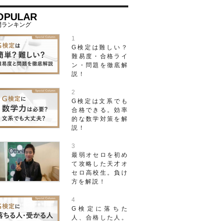
OPULAR
G検定は難しい？
難易度・合格ライ
ン・問題を徹底解
説！
G検定は文系でも
合格できる。効率
的な数学対策を解
説！
最弱オセロを初め
て攻略した天才オ
セロ高校生。負け
方を解説！
G検定に落ちた
人、合格した人。