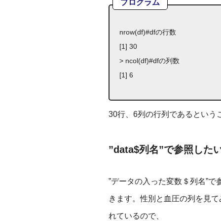
プログラム
nrow(df)#dfの行数
[1] 30
> ncol(df)#dfの列数
[1] 6
30行、6列の行列であるという
”data$列名”で参照
”データの入った変数＄列名”
きます。性別と血圧の列を見て
れているので、