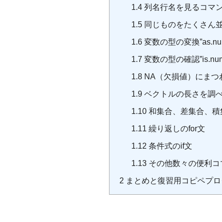
1.4
列名行名を見るコマンド”co
1.5
同じものをたくさん並べる
1.6
変数の型の変換”as.numeri
1.7
変数の型の確認”is.numeric
1.8
NA（欠損値）にまつ
1.9
ベクトルの長さを調べるコ
1.10
和集合、差集合、積集合”unio
1.11
繰り返しのfor文
1.12
条件式のif文
1.13
その他数々の便利コ
2
まとめと復習用コピペプロ