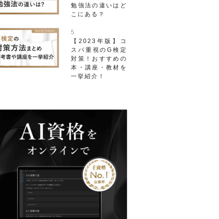
勉強法の違いはど
こにある？
【2023年版】コ
スパ重視のG検定
対策！おすすめの
本・講座・教材を
一挙紹介！