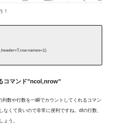
う！
v”,header=T,row.names=1)
ンド”ncol,nrow”
の列数や行数を一瞬でカウントしてくれるコマン
しなくて良いので非常に便利ですね。dfの行数、
しょう。