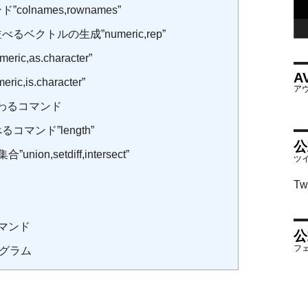
lnames,rownames”
ベクトルの生成”numeric,rep”
c,as.character”
A
,is.character”
わるコマンド
マンド”length”
公
n,setdiff,intersect”
Tw
マンド
公
グラム