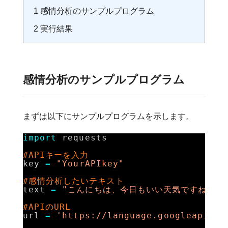
1
感情分析のサンプルプログラム
2
実行結果
感情分析のサンプルプログラム
まずは以下にサンプルプログラムを示します。
import
requests 
#APIキーを入力
key 
=
"YourAPIkey"
#感情分析したいテキスト
text 
=
"こんにちは、今日もいい天気ですね。明
#APIのURL
url 
=
'https://language.googleapis.c