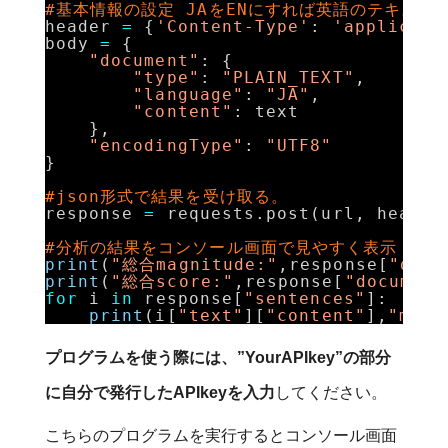
#基本情報の設定 JAをENにすれば英語のテキスト
header 
=
{
'Content-Type'
: 
'applicati
body 
=
{
"document"
: {
"type"
: 
"PLAIN_TEXT"
,
"language"
: 
"JA"
,
"content"
: text
},
"encodingType"
: 
"UTF8"
}
#json形式で結果を受け取る。
response 
=
requests.post(url, header
#分析の結果をコンソール画面で見やすく表示
print
(
"総合magnitude:"
,response[
"docu
print
(
"総合score:"
,response[
"document
for
i 
in
response[
"sentences"
]:
print
(i[
"text"
][
"content"
],
"magn
プログラムを使う際には、”YourAPIkey”の部分
に自分で発行したAPIkeyを入力
してください。
こちらのプログラムを実行するとコンソール画面