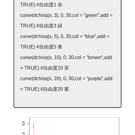
TRUE
)
#自由度1 赤
curve(dchisq(
x
,
3
),
0
,
30
,
col
=
“green”
,
add
=
TRUE
)
#自由度3 緑
curve(dchisq(
x
,
5
),
0
,
30
,
col
=
“blue”
,
add
=
TRUE
)
#自由度5 青
curve(dchisq(
x
,
10
),
0
,
30
,
col
=
“
brown
“
,
add
=
TRUE
)
#自由度10 茶
curve(dchisq(
x
,
20
),
0
,
30
,
col
=
“
purple
“
,
add
=
TRUE
)
#自由度20 紫