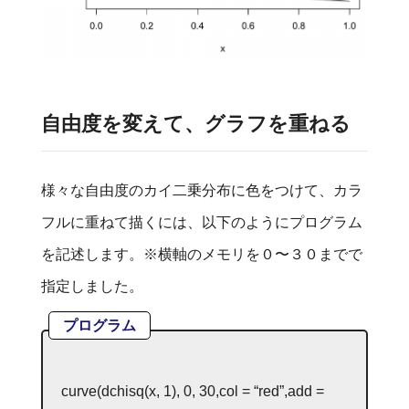
自由度を変えて、グラフを重ねる
様々な自由度のカイ二乗分布に色をつけて、カラ
フルに重ねて描くには、以下のようにプログラム
を記述します。※横軸のメモリを０〜３０までで
指定しました。
プログラム
curve
(
dchisq
(
x
,
1
),
0
,
30
,
col
=
“red”
,
add
=