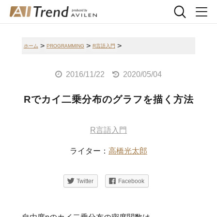
>
>
>
ホーム
PROGRAMMING
R言語入門
2016/11/22
2020/05/04
Rでカイ二乗分布のグラフを描く方法
R言語入門
ライター：
高橋光太郎
Twitter
Facebook