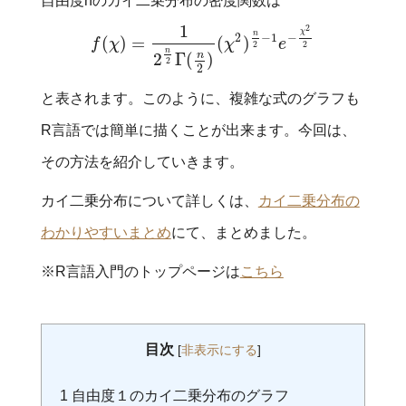
自由度nのカイ二乗分布の密度関数は
1
2
χ
n
−
1
−
2
(
)
=
(
)
f
χ
χ
e
f
(
χ
)
=
1
2
n
2
Γ
(
n
2
)
(
χ
2
)
n
2
−
1
e
−
χ
2
2
2
2
n
n
2
Γ
(
)
2
2
と表されます。このように、複雑な式のグラフも
R言語では簡単に描くことが出来ます。今回は、
その方法を紹介していきます。
カイ二乗分布について詳しくは、
カイ二乗分布の
わかりやすいまとめ
にて、まとめました。
※R言語入門のトップページは
こちら
目次
[
非表示にする
]
1
自由度１のカイ二乗分布のグラフ