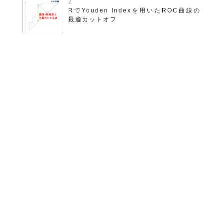
RでYouden Indexを用いたROC曲線の
最適カットオフ
Rでサイコロの和のシミュレートをしてグ
ラフ化する
Rで散布図をプロットしてpngで保存する
自作関数
Rでフィッシャーの正確確率検定 そのま
ま使える自作関数例
トップに戻って他の記事を読む