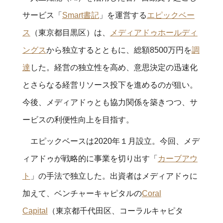
サービス「
Smart書記
」を運営する
エピックベー
ス
（東京都目黒区）は、
メディアドゥホールディ
ングス
から独立するとともに、総額8500万円を
調
達
した。経営の独立性を高め、意思決定の迅速化
とさらなる経営リソース投下を進めるのが狙い。
今後、メディアドゥとも協力関係を築きつつ、サ
ービスの利便性向上を目指す。
エピックベースは2020年１月設立。今回、メデ
ィアドゥが戦略的に事業を切り出す「
カーブアウ
ト
」の手法で独立した。出資者はメディアドゥに
加えて、ベンチャーキャピタルの
Coral
Capital
（東京都千代田区、コーラルキャピタ