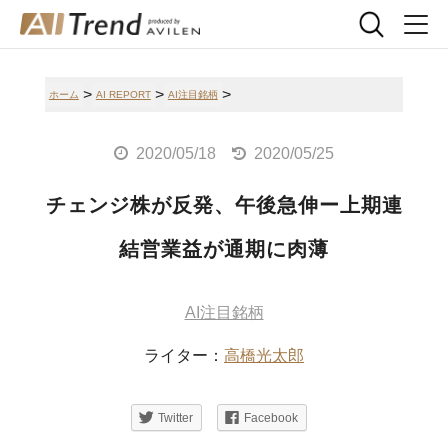
>
>
>
ホーム
AI REPORT
AI注目銘柄
2020/05/18
2020/05/25
チェンジ株が反発、午後急伸ー上期連
結営業益が通期に肉薄
AI注目銘柄
ライター：
高橋光太郎
Twitter
Facebook