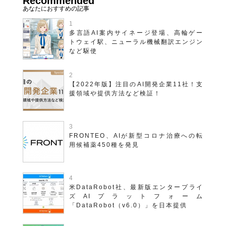
Recommended
多言語AI案内サイネージ登場、高輪ゲー
トウェイ駅、ニューラル機械翻訳エンジン
など駆使
【2022年版】注目のAI開発企業11社！支
援領域や提供方法など検証！
FRONTEO、AIが新型コロナ治療への転
用候補薬450種を発見
米DataRobot社、最新版エンタープライ
ズAIプラットフォーム
「DataRobot（v6.0）」を日本提供