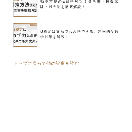
効率重視のE資格対策！参考書・模擬試
験・過去問を徹底解説！
G検定は文系でも合格できる。効率的な数
学対策を解説！
トップに戻って他の記事を読む
ABOUT US
当メディアについて
AVILEN
AIのプロに相談する
FOLLOW US :
©︎ AVILEN Inc. 2020