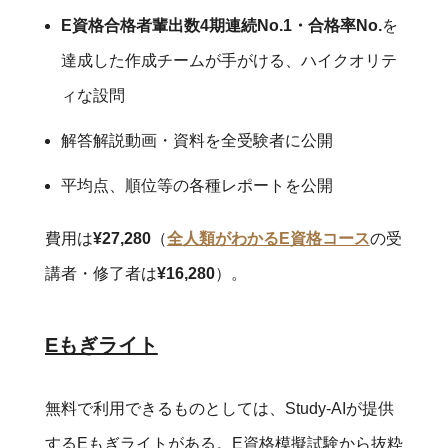
E資格合格者輩出数4期連続No.1・合格率No.
を
達成した作成チームが手がける、ハイクオリテ
ィな設問
解答解説動画・資料を全受験者に公開
平均点、順位等の各種レポートを公開
費用は
¥27,280
（
全人類がわかるE資格コース
の受
講者・修了者は
¥16,280
）。
Eもぎライト
無料で利用できるものとしては、Study-AIが提供
するEもぎライトがある。E資格模擬試験から抜粋