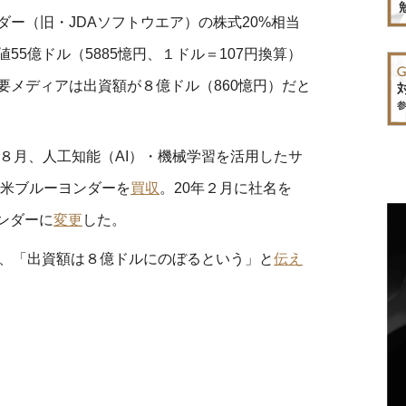
ー（旧・JDAソフトウエア）の株式20%相当
55億ドル（5885憶円、１ドル＝107円換算）
要メディアは出資額が８億ドル（860憶円）だと
8年８月、人工知能（AI）・機械学習を活用したサ
る米ブルーヨンダーを
買収
。20年２月に社名を
ンダーに
変更
した。
日、「出資額は８億ドルにのぼるという」と
伝え