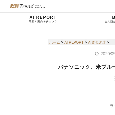
AI REPORT
最新AI動向をチェック
全人類
>
>
>
ホーム
AI REPORT
AI資金調達
2020/0
パナソニック、米ブルー
ラ