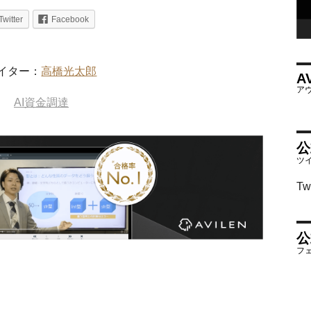
Twitter
Facebook
イター：
高橋光太郎
A
AI資金調達
公
Tw
公