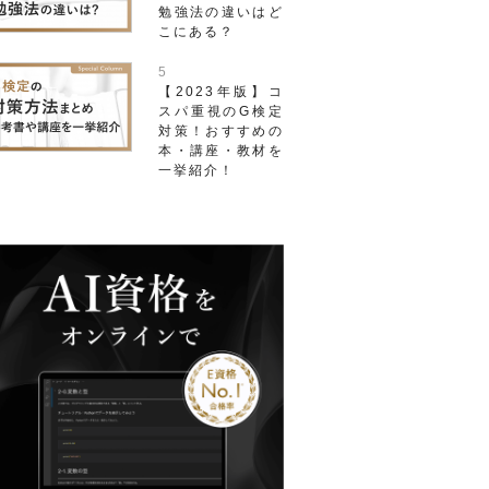
勉強法の違いはど
こにある？
【2023年版】コ
スパ重視のG検定
対策！おすすめの
本・講座・教材を
一挙紹介！