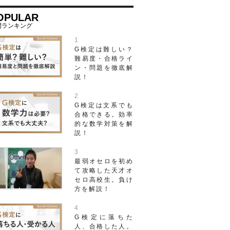
OPULAR
G検定は難しい？
難易度・合格ライ
ン・問題を徹底解
説！
G検定は文系でも
合格できる。効率
的な数学対策を解
説！
最弱オセロを初め
て攻略した天才オ
セロ高校生。負け
方を解説！
G検定に落ちた
人、合格した人。