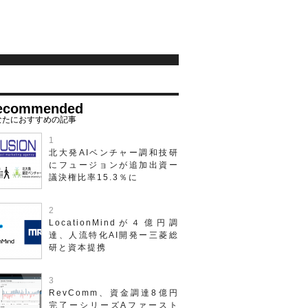
ecommended
北大発AIベンチャー調和技研
にフュージョンが追加出資ー
議決権比率15.3％に
LocationMindが４億円調
達、人流特化AI開発ー三菱総
研と資本提携
RevComm、資金調達8億円
完了ーシリーズAファースト