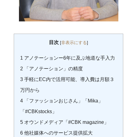
目次
[
非表示にする
]
1
アノテーションー6年に及ぶ地道な手入力
2
「アノテーション」の精度
3
手軽にEC内で活用可能、導入費は月額３
万円から
4
「ファッションおじさん」「Mika」
「#CBKstocks」
5
オウンドメディア「#CBK magazine」
6
他社媒体へのサービス提供拡大